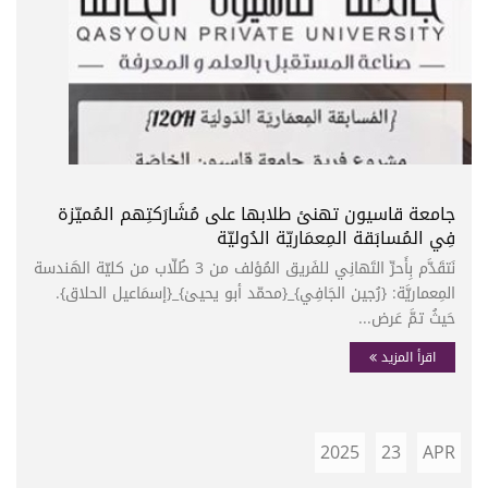
جامعة قاسيون تهنئ طلابها على مُشَارَكتِهم المُميّزة
فِي المُسابَقة المِعمَاريّة الدُوليّة
نَتقَدَّم بِأَحرِّ التَهانِي للفَريق المُؤلف من 3 طُلّاب من كليّة الهَندسة
المِعماريَّة: {رُجين الجَافِي}_{محمّد أبو يحيىٰ}_{إسمَاعيل الحلاق}.
حَيثُ تمَّ عَرض...
اقرأ المزيد
2025
23
APR