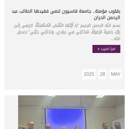
بقلوب مؤمنة.. جامعة قاسيون تنعى فقيدها الطالب عبد
الرحمن الحران
بسم الله الرحمن الرحيم “يَا أَيَّتُهَا النَّفْسُ الْمُطْمَئِنَّةُ، ارْجِعِي إِلَىٰ
رَبِّكِ رَاضِيَةً مَّرْضِيَّةً، فَادْخُلِي فِي عِبَادِي، وَادْخُلِي جَنَّتِي” (صدق
الله...
اقرأ المزيد
2025
28
MAY