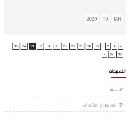
2020
19
JAN
...
35
34
33
32
31
30
29
28
27
26
25
2
1
«
»
37
36
التصنيفات
عامة
المعارض والمؤتمرات