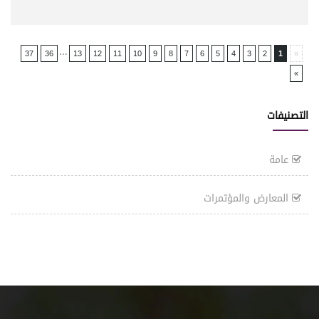
...
37
36
13
12
11
10
9
8
7
6
5
4
3
2
1
«
»
التصنيفات
عامة
المعارض والمؤتمرات