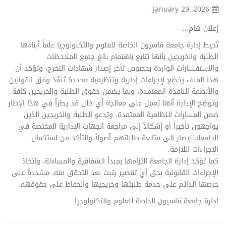
January 29, 2026
إعلان هام...
تُحيط إدارة جامعة قاسيون الخاصة للعلوم والتكنولوجيا علماً أبناءها
الطلبة والخريجين بأنها تتابع باهتمام بالغ جميع الملاحظات
والاستفسارات الواردة بخصوص تأخر إصدار شهادات التخرج، وتؤكد أن
هذا الملف يخضع لإجراءات إدارية وتنظيمية محددة تُنفّذ وفق القوانين
والأنظمة النافذة المعتمدة، وبما يضمن حقوق الطلبة والخريجين كافة.
وتوضح الإدارة أنها تعمل على معالجة أي خلل قد يطرأ في هذا الإطار
ضمن المسارات النظامية المعتمدة، وتدعو الطلبة والخريجين الذين
يواجهون تأخيراً أو إشكالاً إلى مراجعة الجهات الإدارية المختصة في
الجامعة، ليصار إلى متابعة طلباتهم أصولاً والتأكد من استكمال
الإجراءات اللازمة.
كما تؤكد إدارة الجامعة التزامها بمبدأ الشفافية والمساءلة، واتخاذ
الإجراءات القانونية بحق أي تقصير يثبت بعد التحقق منه، مشددةً على
حرصها الدائم على خدمة طلبتها وخريجيها والحفاظ على حقوقهم.
إدارة جامعة قاسيون الخاصة للعلوم والتكنولوجيا