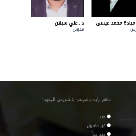
 ميادة محمد عيسى
د . علي سيلان
دانيا سكحل
رس
مدرس
مدرس
ماهو رأيك بالموقع الإلكتروني الجديد؟
جيد
غير مقبول
جيد جداً