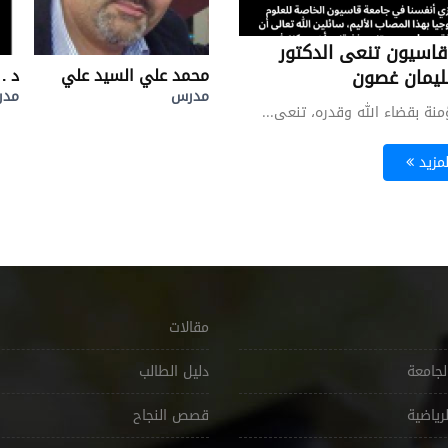
قاسيون تنعى الدكتور
الدكتورة اوج حمادية
محمد علي السيد علي
د .
ليمان غصون
مدرس
مدرس
مد
نة بقضاء الله وقدره، تنعى...
لمزيد
مقالات
لجامعة
دليل الطالب
رياضية
قصص النجاح