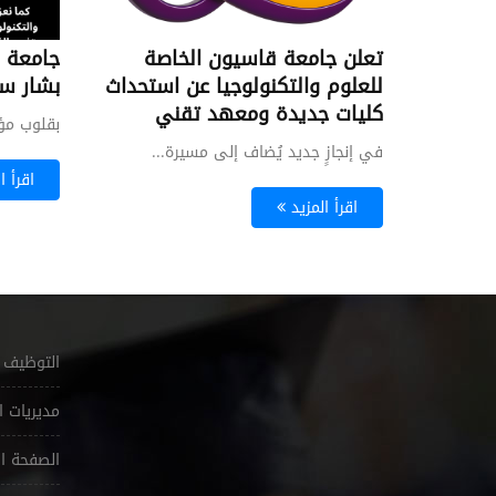
تعلن جامعة قاسيون الخاصة
جامعة 
لان
دانيا سكحل
د . شريف سليم بركات
للعلوم والتكنولوجيا عن استحداث
بشار س
مدرس
أستاذ
كليات جديدة ومعهد تقني
بقلوب مؤم
في إنجازٍ جديد يُضاف إلى مسيرة...
اقرأ ا
اقرأ المزيد
التوظيف
مديريات ا
الصفحة ال