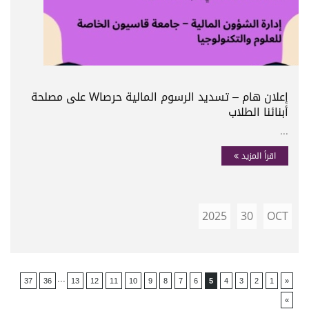
إعلان هام – تسديد الرسوم المالية حرصاW على مصلحة
أبنائنا الطلاب
...
اقرأ المزيد
2025
30
OCT
...
37
36
13
12
11
10
9
8
7
6
5
4
3
2
1
«
»