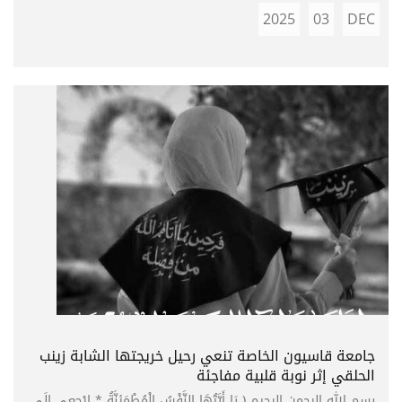
2025
03
DEC
جامعة قاسيون الخاصة تنعي رحيل خريجتها الشابة زينب
الحلقي إثر نوبة قلبية مفاجئة
بسم الله الرحمن الرحيم ﴿ يَا أَيَّتُهَا النَّفْسُ الْمُطْمَئِنَّةُ * ارْجِعِي إِلَى