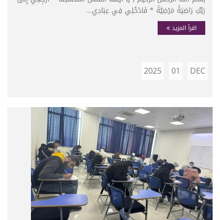
رَبِّكِ رَاضِيَةً مَرْضِيَّةً * فَادْخُلِي فِي عِبَادِي...
اقرأ المزيد
2025
01
DEC